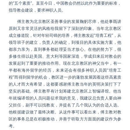
的“五个素质”。直至今日，中国教会仍然以此作为重要的标准，
指导教会建设，要求神职人员。
傅主教为北京教区圣善事业的发展鞠躬尽瘁，他处事既讲
原则又非常灵活的风格给我留下了深刻的印象。当年北京教区
成立修道院，针对年轻司铎的培养，傅主教发起“培青工程”，从
领导班子的建立，负责人的确定，到项目的具体实施方案，他
都亲力亲为，直到事务都处理妥当才放心。在他的努力下，很
多修生得以赴美国、意大利等国家深造，学成归来后对教会的
发展起到了重要的推动作用。现在北京教区的神父当中，有一
半都有海外留学的经历，未来还会有很多神职人员因“培青工
程”而得到留学的机会，教区进一步的蓬勃发展因着这些高素质
的人才而大有希望，这都要感谢傅主教当年的英明决策打下了
坚实的基础。傅主教早有计划筹建北京教区上智编译馆。他当
年就编译馆的人员问题征求我的意见，我建议总负责人要由神
父担任，副手可以找教友，并提名了几个我认为的合适人选。
他根据建议做了最终决断。从这件事可以看出来，傅主教对教
区的事务总是在积极推动，并善于听取方方面面的建议作为参
考。