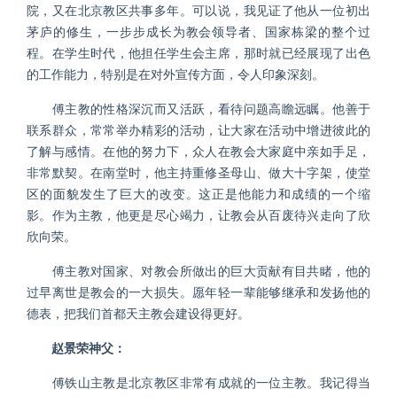
院，又在北京教区共事多年。可以说，我见证了他从一位初出
茅庐的修生，一步步成长为教会领导者、国家栋梁的整个过
程。在学生时代，他担任学生会主席，那时就已经展现了出色
的工作能力，特别是在对外宣传方面，令人印象深刻。
傅主教的性格深沉而又活跃，看待问题高瞻远瞩。他善于
联系群众，常常举办精彩的活动，让大家在活动中增进彼此的
了解与感情。在他的努力下，众人在教会大家庭中亲如手足，
非常默契。在南堂时，他主持重修圣母山、做大十字架，使堂
区的面貌发生了巨大的改变。这正是他能力和成绩的一个缩
影。作为主教，他更是尽心竭力，让教会从百废待兴走向了欣
欣向荣。
傅主教对国家、对教会所做出的巨大贡献有目共睹，他的
过早离世是教会的一大损失。愿年轻一辈能够继承和发扬他的
德表，把我们首都天主教会建设得更好。
赵景荣神父：
傅铁山主教是北京教区非常有成就的一位主教。我记得当