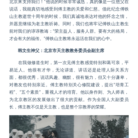
北京来支持我们！”他说的时候非常诚恳，真的像是一位慈父在
说话，我能真切地感受到傅主教的关爱和仁慈。借此纪念傅铁
山主教逝世十周年的时候，我们真诚地表达对他的怀念之情，
并愿意继续为老主教祈祷。同时，我们也将牢记傅铁山主教生
前对我们的谆谆教诲：“荣主益人，服务人群。要有大的格局，
才会有大的福传。”傅铁山主教将永远活在我们的心中。
韩文生神父：北京市天主教教务委员会副主席
在我做修道生时，第一次见傅主教感觉特别和蔼可亲，平
易近人。他很有才华，无论讲道、讲话还是处理人际关系方
面，都很优秀，说话风趣、幽默，很有魅力，但又十分谦卑，
对教友也特别亲近。傅主教特别关心修院建设，提出“培青工
程”、“五个素质”，重视人才的培育。他以身作则、为人师表，
为北京教区的发展做出了很大的贡献。作为全国人大副委员
长，傅主教不仅是天主教，也是整个宗教界的荣耀。