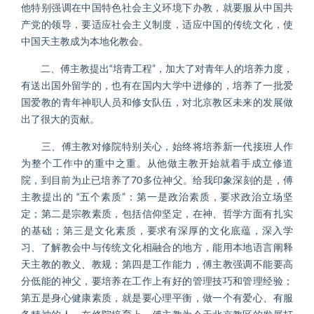
他特别强调在中国特色社会主义环境下办教，就要服从中国共
产党的领导，要适应社会主义制度，适应中国的传统文化，使
中国天主教成为本地化教会。
二、傅主教提出“培青工程”，加大了对青年人的培养力度，
有送出国外留学的，也有在国内大学中进修的，培养了一批爱
国爱教的青年神职人员和修女队伍，对北京教区未来的发展做
出了很大的贡献。
三、傅主教对修院特别关心，始终将培养新一代接班人作
为整个工作中的重中之重。从他做主教开始就着手成立修道
院，到目前为止已培养了70多位神父。给我印象深刻的是，傅
主教提出的 “五个素质”：第一是政治素质，要求政治立场坚
定；第二是宗教素质，包括信仰坚定，在神、哲学方面有扎实
的基础；第三是文化素质，要求有深厚的文化底蕴，深入学
习、了解教会中与传统文化相融合的地方，能用本地语言阐释
天主教的教义、教规；第四是工作能力，傅主教强调不能要高
分低能的神父，要培养在工作上有好的管理技巧和管理经验；
第五是身心健康素质，就是要心理平衡，做一个有爱心、有服