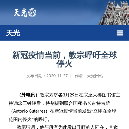
天光
Togg
新冠疫情当前，教宗呼吁全球
停火
navi
发布日期：2020-11-27 | 作者：天光网站
（外电讯）
教宗方济各
月
日在宗座大楼图书馆主
3
29
持诵念三钟经后，特别提到联合国秘书长古特雷斯
（
）在新冠疫情当前发出“立即在全球
Antonio Guterres
范围内停火”的呼吁。
教宗强调，他与所有为此发出呼吁的人同在，且邀