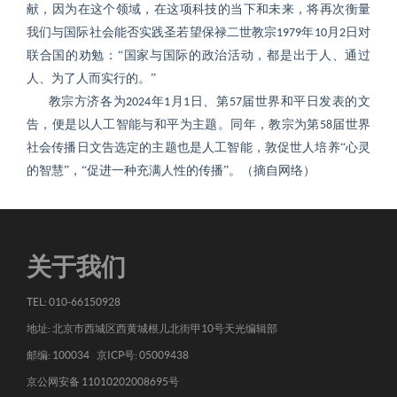
献，因为在这个领域，在这项科技的当下和未来，将再次衡量
我们与国际社会能否实践圣若望保禄二世教宗
年
月
日对
1979
10
2
联合国的劝勉：“国家与国际的政治活动，都是出于人、通过
人、为了人而实行的。”
教宗方济各为
年
月
日、第
届世界和平日发表的文
2024
1
1
57
告，便是以人工智能与和平为主题。同年，教宗为第
届世界
58
社会传播日文告选定的主题也是人工智能，敦促世人培养“心灵
的智慧”，“促进一种充满人性的传播”。
（摘自网络）
关于我们
TEL: 010-66150928
地址: 北京市西城区西黄城根儿北街甲10号天光编辑部
邮编: 100034 京ICP号: 05009438
京公网安备 11010202008695号