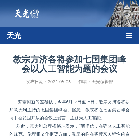
天光
Togg
教宗方济各将参加七国集团峰
会以人工智能为题的会议
navi
发布日期：2024-05-06 | 作者：天光编辑部
梵蒂冈新闻室确认，今年
月
日至
日，教宗方济各将参
6
13
15
加意大利主持的七国集团峰会。据悉，教宗将在七国集团峰会
向非会员国开放的会议上发言，主题为人工智能。
对此，意大利总理梅洛尼表示，“我坚信，在确立人工智能
的规范、伦理和文化框架方面，教宗的临在将带来关键性的贡