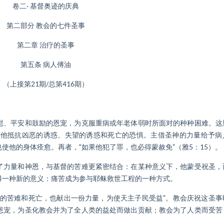
卷二· 基督奥迹的庆典
第二部分 教会的七件圣事
第二章 治疗的圣事
第五条 病人傅油
上接第21期/总第416期）
、平安和鼓励的恩宠，为克服重病或年老体弱时所面对的种种困难。这
强他抵抗凶恶的诱惑、失望的诱惑和死亡的恐惧。主借圣神的力量给予病
使他的身体痊愈。再者，“如果他犯了罪，也必得蒙赦免”（雅5：15）。
力量和神恩，与基督的苦难更紧密结合：在某种意义下，他蒙受祝圣，
得一种新的意义：痛苦成为参与耶稣救世工程的一种方式。
苦难和死亡，也献出一份力量，为使天主子民受益”。教会庆祝这圣事
恩宠，为圣化教会并为了全人类的益处而做出贡献；教会为了人类而受苦