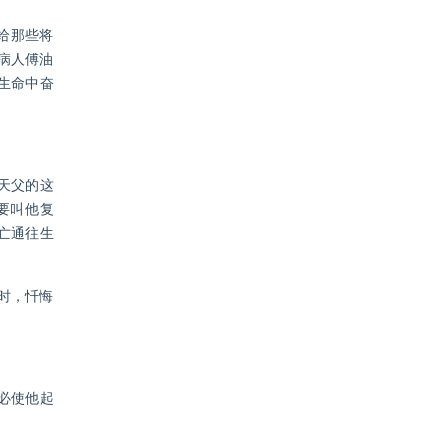
给那些将
病人傅油
生命中奋
天父的这
要叫他复
亡通往生
时，忏悔
必使他起