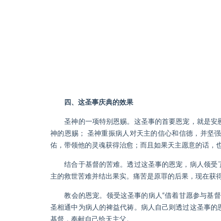
（
四、这圣事庆典的效果
圣神的一项特别恩赐。这圣事的首要恩宠，就是安慰
神的恩赐； 圣神重振病人对天主的信心和信德，并坚
佑，带领他的灵魂获得治愈；而且如果天主愿意的话，也
结合于基督的苦难。透过这圣事的恩宠，病人领受了
主的救世苦难并结出果实。痛苦是原罪的后果，现在获
教会的恩宠。领受这圣事的病人“借着甘愿参与基督的
圣相通中为病人的裨益代祷。病人自己则透过这圣事的
基督，奉献自己给天主父。