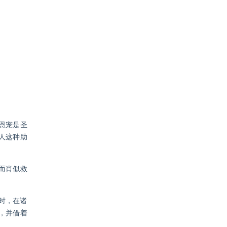
恩宠是圣
人这种助
而肖似救
时，在诸
，并借着