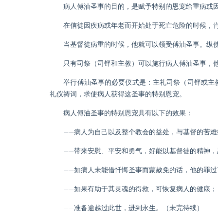
病人傅油圣事的目的，是赋予特别的恩宠给重病或因
在信徒因疾病或年老而开始处于死亡危险的时候，肯
当基督徒病重的时候，他就可以领受傅油圣事。纵使
只有司祭（司铎和主教）可以施行病人傅油圣事，他
举行傅油圣事的必要仪式是：主礼司祭（司铎或主教
礼仪祷词，求使病人获得这圣事的特别恩宠。
病人傅油圣事的特别恩宠具有以下的效果：
——病人为自己以及整个教会的益处，与基督的苦难
——带来安慰、平安和勇气，好能以基督徒的精神，
——如病人未能借忏悔圣事而蒙赦免的话，他的罪过
——如果有助于其灵魂的得救，可恢复病人的健康；
——准备逾越过此世，进到永生。（未完待续）