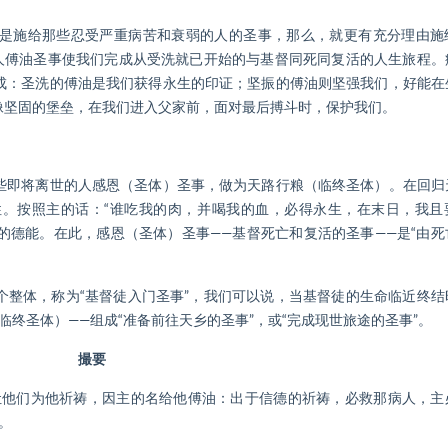
施给那些忍受严重病苦和衰弱的人的圣事，那么，就更有充分理由施
病人傅油圣事使我们完成从受洗就已开始的与基督同死同复活的人生旅程。
成：圣洗的傅油是我们获得永生的印证；坚振的傅油则坚强我们，好能在
像坚固的堡垒，在我们进入父家前，面对最后搏斗时，保护我们。
即将离世的人感恩（圣体）圣事，做为天路行粮（临终圣体）。在回归
。按照主的话：“谁吃我的肉，并喝我的血，必得永生，在末日，我且
活的德能。在此，感恩（圣体）圣事——基督死亡和复活的圣事——是“由死
体，称为“基督徒入门圣事”，我们可以说，当基督徒的生命临近终结
终圣体）——组成“准备前往天乡的圣事”，或“完成现世旅途的圣事”。
撮要
他们为他祈祷，因主的名给他傅油：出于信德的祈祷，必救那病人，主
。