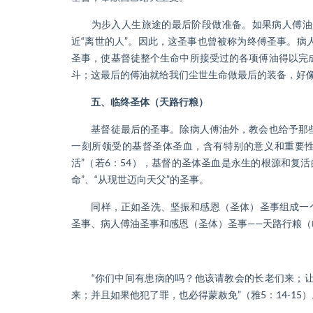
为步入人生旅途的最后阶段做准备。如果病人傅油是
近“离世的人”。因此，这圣事也曾被称为终傅圣事。
圣事，使基督徒整个生命中所接受过的各项傅油得以完
斗；这最后的傅油就给我们尘世生命做最后的装备，好
五、临终圣体（天路行粮）
基督徒最后的圣事。除病人傅油外，教会也给予那些
一刻所领受的基督圣体圣血，含有特别的意义和重要性
活”（若6：54），基督的圣体圣血是永生的根源和复
命”、“从现世迈向天父”的圣事。
同样，正如圣洗、坚振和感恩（圣体）圣事组成一个整
圣事、病人傅油圣事和感恩（圣体）圣事——天路行粮（临
“你们中间有患病的吗？他该请教会的长老们来；让
来；并且如果他犯了罪，也必得蒙赦免”（雅5：14-15）