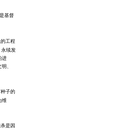
是基督
续的工程
，永续发
的进
文明、
有种子的
为维
相杀是因