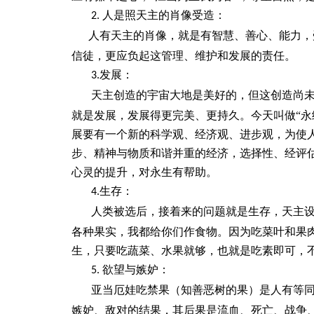
人是照天主的肖像受造：
2.
人有天主的肖像，就是有智慧、善心、能力，
信徒，更应负起这管理、维护和发展的责任。
发展：
3.
天主创造的宇宙大地是美好的，但这创造尚
就是发展，发展得更完美、更持久。今天叫做“永
展要有一个新的科学观、经济观、进步观，为使
步、精神与物质和谐并重的经济，选择性、经评
心灵的提升，对永生有帮助。
生存：
4.
人类被选后，接着来的问题就是生存，天主
各种果实，我都给你们作食物。因为吃菜叶和果
生，只要吃蔬菜、水果就够，也就是吃素即可，
欲望与嫉妒：
5.
亚当厄娃吃禁果（知善恶树的果）是人有等
嫉妒、敌对的结果，其后果是流血、死亡、战争