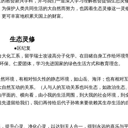
生的教会新兴学科，并与我们一道深入学习理解教会提倡生态灵
，为保护人类共同生活的大自然而努力，也因着生态灵修这一灵
，更可丰富地积累天国上的财富。
生态灵修
●区纪复
于台大化工系，留学瑞士攻读高分子化学。在目睹自身工作给环境
的环保、仁爱团体，学习先进国家的绿色生活方式和教育理念。
自然环境，有相对恒久性的静态环境，如山岳、海洋；也有相对
大自然互动的关系。（人与人的互动关系也叫生态，如政治生态
由平面的、横向看，由小我的生活周围，到大我的社会环境，到
祖先遗留给我们，我们再传给后代子孙将来要依赖其生存生活的
练，提升心灵、净化心灵，以达到天人合一，得到永远的喜乐与