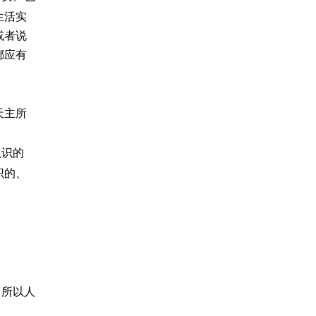
生活实
或者说
都应有
天主所
认识的
识的、
。所以人