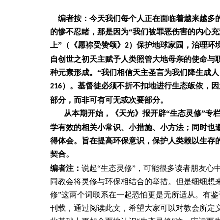
编者按：今天我们每个人正在面临着越来越多的
的惨不忍睹，那是因为“我们被罪恶伤害的内心
上”（《愿祢受赞颂》
）保护地球家园，治理环
2
自创世之初天主赋予人类照管大地母亲的使命与
种元素形成。“我们相信天主圣言为我们降生成人
）。基督徒必须不折不扣地进行生态皈依，因
216
部分，而非可有可无或次要部分。
从本期开始，《天光》报开辟“生态灵修”专
学有效的相关小常识、小措施、小方法；同时也
得体会。旨在提高环保意识，保护人类赖以生存
契合。
编者注：
说起“生态灵修”，可能很多读者朋友心
同教会将灵修与环保相结合的举措。但是细细想来
修”这两个词联系在一起恐怕更是无所适从。有鉴
刊载，通过阅读此文，希望大家可以对教会所定义的