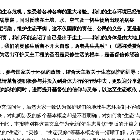
生存危机，接受着各种各样的重大考验。我们的生存环境已经
充满暴戾，同时反映在土壤、水、空气及一切生物所出现的病症
境污染，维护生态平衡，这不仅国家的责任、公民的义务，更是
职责，我们不能忘记了自己是出于尘土——我们的身体是由大地
，我们的灵修生活离不开大自然，两者共生共融”（《愿祢受赞
为活出守护天主工程的圣召是灵修生活的根本，是基督信仰经验
栏，参考国家关于环保的政策，结合天主教关于生态保护的训导
邀请基督徒积极参与并投入到身体力行的行动中去，更欢迎分享
的地球的同时，进而提升基督徒的信仰与灵修，以达至生态皈依
中充满问号，虽然大家一致认为保护我们的地球生态环境刻不容
，对此间涉及的多个基本概念却是不甚明确，对如何将“生态”与
于此，本报特别将这篇文章作为全新的“生态灵修”专版的开篇之
“生态”、“灵修”、“生态灵修”等基本概念有一清晰了解，方