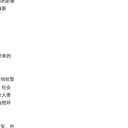
修的必要
修新
带来的
互动短暂
、社会
全人类
自然环
平安。也