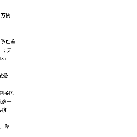
的万物，
关系也差
）；天
），
18
敬爱
到各民
就像一
共济
、噪