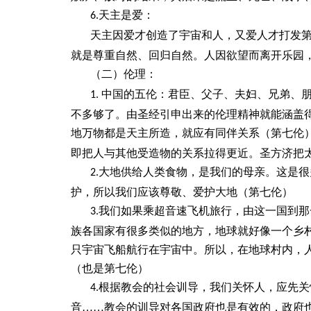
天主是爱：
6.
天主因爱才创造了宇宙和人，又爱人才打发
就是尊重自然、回归自然。人因欲望而离开乐园
（二）伦理：
中国的五伦：君臣、父子、夫妇、兄弟、
1.
不多够了。由圣经引申出来的伦理精神就能涵盖
地万物都是天主所造，就应有同伴关系（第七伦）
即把人与其他受造物的关系拉得更近。圣方济把
大地供给人类食物，是我们的母亲。这是很
2.
护，所以我们应该尊敬、爱护大地（第七伦）
我们如果乘超音速飞机旅行，由这一国到那
3.
族各国家有很多类似的地方，地球就好像一个乡
只宇宙飞船航行在宇宙中。所以，在地球村内，
（也是第七伦）
根据教会的社会训导，我们关怀人，应先关
4.
音……教会的训导对各国政府也是有效的，政府