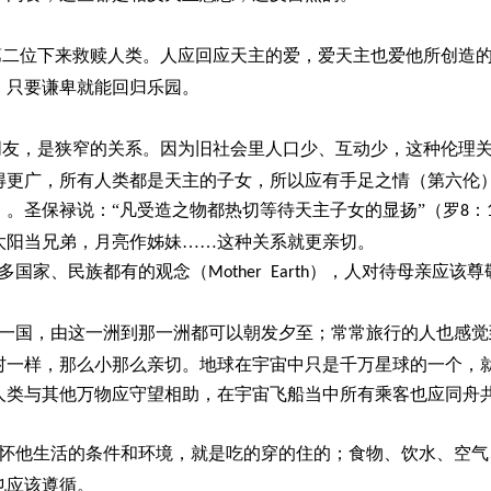
第二位下来救赎人类。人应回应天主的爱，爱天主也爱他所创造
，只要谦卑就能回归乐园。
朋友，是狭窄的关系。因为旧社会里人口少、互动少，这种伦理
得更广，所有人类都是天主的子女，所以应有手足之情（第六伦
。圣保禄说：“凡受造之物都热切等待天主子女的显扬”（罗
：
8
太阳当兄弟，月亮作姊妹……这种关系就更亲切。
多国家、民族都有的观念（
），人对待母亲应该尊
Mother Earth
一国，由这一洲到那一洲都可以朝发夕至；常常旅行的人也感觉
村一样，那么小那么亲切。地球在宇宙中只是千万星球的一个，
人类与其他万物应守望相助，在宇宙飞船当中所有乘客也应同舟
怀他生活的条件和环境，就是吃的穿的住的；食物、饮水、空气
也应该遵循。