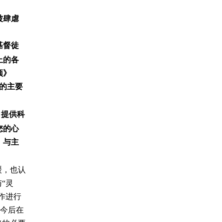
被肆虐
基督徒
上的各
颂》
的主要
；提供科
您的心
，与主
缓，也认
“灵
作进行
便今后在