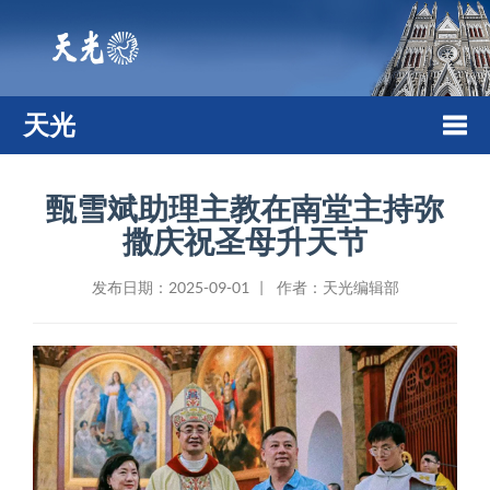
天光
Togg
甄雪斌助理主教在南堂主持弥
撒庆祝圣母升天节
navi
发布日期：2025-09-01 | 作者：天光编辑部