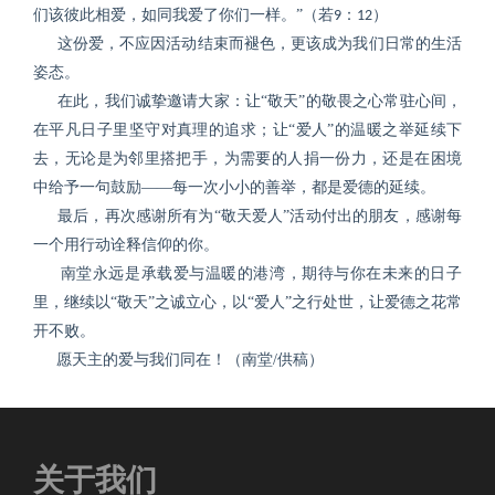
们该彼此相爱，如同我爱了你们一样。”（若
：
）
9
12
这份爱，不应因活动结束而褪色，更该成为我们日常的生活
姿态。
在此，我们诚挚邀请大家：让“敬天”的敬畏之心常驻心间，
在平凡日子里坚守对真理的追求；让“爱人”的温暖之举延续下
去，无论是为邻里搭把手，为需要的人捐一份力，还是在困境
中给予一句鼓励——每一次小小的善举，都是爱德的延续。
最后，再次感谢所有为“敬天爱人”活动付出的朋友，感谢每
一个用行动诠释信仰的你。
南堂永远是承载爱与温暖的港湾，期待与你在未来的日子
里，继续以“敬天”之诚立心，以“爱人”之行处世，让爱德之花常
开不败。
愿天主的爱与我们同在！
（南堂
/供稿）
关于我们