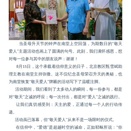
当圣母升天节的钟声在南堂上空回荡，为期数日的“敬天
爱人”主题活动也画上了圆满的句号。此刻，我们满怀感恩，想
对每一位参与其中的朋友说声：谢谢！
月
日，这个承载着信仰意义的日子，北京教区甄雪斌助
8
15
理主教在南堂主持弥撒。这不仅纪念圣母荣召升天的奥秘，也
为南堂恢复“敬天爱人”牌匾的活动写下了温暖注脚。
活动期间，我们看到了太多动人的瞬间，每一份参与，都是
对“敬天”之诚的呼应；每一次付出，都是对“爱人”之诫的践行。
让我们真切感受到：天主的爱，正通过每一个人的行动传
递。
活动虽已落幕，但“敬天爱人”从来不是一场限时的仪式。
在信仰中，“爱德”是超越时空的诫命，正如耶稣所说：“你