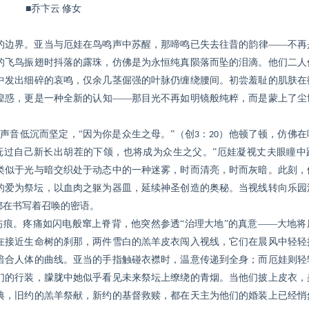
■乔卞云
修女
的边界。亚当与厄娃在鸟鸣声中苏醒，那啼鸣已失去往昔的韵律——不再
的飞鸟振翅时抖落的露珠，仿佛是为永恒纯真陨落而坠的泪滴。他们二人
中发出细碎的哀鸣，仅余几茎倔强的叶脉仍缠绕腰间。初尝羞耻的肌肤在
惶惑，更是一种全新的认知——那目光不再如明镜般纯粹，而是蒙上了尘
声音低沉而坚定，“因为你是众生之母。”（创
：
）他顿了顿，仿佛在
3
20
抚过自己新长出胡茬的下颌，也将成为众生之父。”厄娃凝视丈夫眼瞳中
类似于光与暗交织处于动态中的一种迷雾，时而清亮，时而灰暗。此刻，
的爱为祭坛，以血肉之躯为器皿，延续神圣创造的奥秘。当视线转向乐园
都在书写着召唤的密语。
痕。疼痛如闪电般窜上脊背，他突然参透“治理大地”的真意——大地将
在接近生命树的刹那，两件雪白的羔羊皮衣闯入视线，它们在晨风中轻轻
暗合人体的曲线。亚当的手指触碰衣襟时，温意传递到全身；而厄娃则轻
们的行装，朦胧中她似乎看见未来祭坛上缭绕的青烟。当他们披上皮衣，
典，旧约的羔羊祭献，新约的基督救赎，都在天主为他们的婚装上已经悄