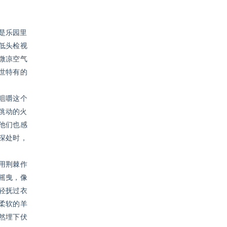
是乐园里
低头检视
微凉空气
世特有的
咀嚼这个
跳动的火
他们也感
深处时，
用荆棘作
摇曳，像
轻抚过衣
柔软的羊
然埋下伏