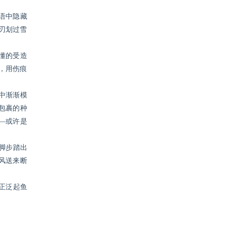
语中隐藏
刃划过雪
懂的受造
临，用伤痕
中渐渐模
包裹的种
—或许是
脚步踏出
风送来断
正泛起鱼