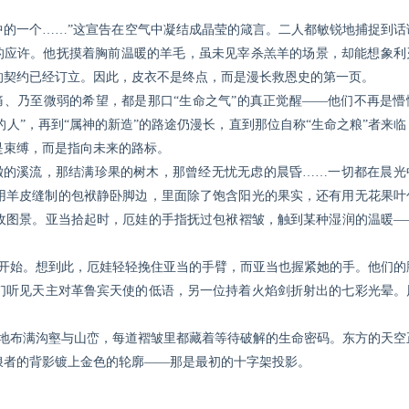
中的一个……”这宣告在空气中凝结成晶莹的箴言。二人都敏锐地捕捉到话
”的应许。他抚摸着胸前温暖的羊毛，虽未见宰杀羔羊的场景，却能想象利
的契约已经订立。因此，皮衣不是终点，而是漫长救恩史的第一页。
、乃至微弱的希望，都是那口“生命之气”的真正觉醒——他们不再是懵
灵的人”，再到“属神的新造”的路途仍漫长，直到那位自称“生命之粮”者来
是束缚，而是指向未来的路标。
澈的溪流，那结满珍果的树木，那曾经无忧无虑的晨昏……一切都在晨光
用羊皮缝制的包袱静卧脚边，里面除了饱含阳光的果实，还有用无花果叶
收图景。亚当拾起时，厄娃的手指抚过包袱褶皱，触到某种湿润的温暖—
开始。想到此，厄娃轻轻挽住亚当的手臂，而亚当也握紧她的手。他们的
们听见天主对革鲁宾天使的低语，另一位持着火焰剑折射出的七彩光晕。
地布满沟壑与山峦，每道褶皱里都藏着等待破解的生命密码。东方的天空
浪者的背影镀上金色的轮廓——那是最初的十字架投影。