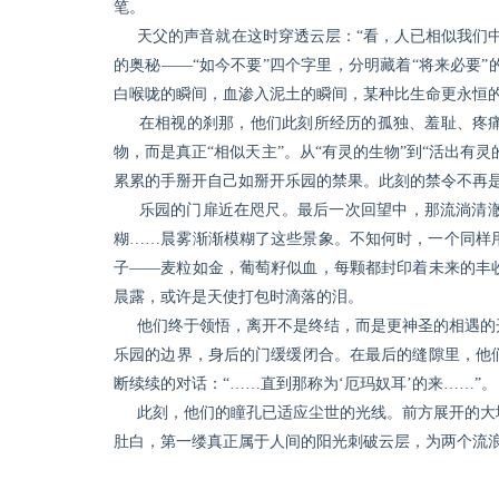
笔。
天父的声音就在这时穿透云层：“看，人已相似我们
的奥秘——“如今不要”四个字里，分明藏着“将来必要
白喉咙的瞬间，血渗入泥土的瞬间，某种比生命更永恒
在相视的刹那，他们此刻所经历的孤独、羞耻、疼痛
物，而是真正“相似天主”。从“有灵的生物”到“活出有
累累的手掰开自己如掰开乐园的禁果。此刻的禁令不再
乐园的门扉近在咫尺。最后一次回望中，那流淌清
糊……晨雾渐渐模糊了这些景象。不知何时，一个同样
子——麦粒如金，葡萄籽似血，每颗都封印着未来的丰
晨露，或许是天使打包时滴落的泪。
他们终于领悟，离开不是终结，而是更神圣的相遇的
乐园的边界，身后的门缓缓闭合。在最后的缝隙里，他
断续续的对话：“……直到那称为‘厄玛奴耳’的来……”。
此刻，他们的瞳孔已适应尘世的光线。前方展开的大
肚白，第一缕真正属于人间的阳光刺破云层，为两个流