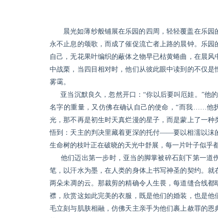
晨光如薄纱般铺展在乐园的四周，轻轻覆盖在乐园
永不止息的颂歌，而成了催促流亡者上路的晨钟。乐园
自己，无花果叶编织的蔽体之物早已枯黄蜷曲，在晨风
中战栗，当四目相对时，他们从彼此眼中读到的不仅是
雾霭。
亚当沉默良久，忽然开口：“你以后要叫厄娃。”他的
名字的重量，又仿佛在确认自己的使命，“而我……他
光，那不再是初生时天真烂漫的星子，而是蒙上了一种
悟到：天主的判决里藏着更深的托付——要以相濡以沫
生命树的枝叶正在破晓的天光中舒展，每一片叶子似乎
他们迈出第一步时，亚当的脚掌被碎石刻下第一道伤
笔，以汗水为墨，在人类的身体上书写神圣的契约。就
两朵未凋的云。那裁剪的精确令人生畏，每道缝合线都
襟，欣赏这如此完美的衣服，既是他们的婚装，也是他
毛立刻与肌肤相融，仿佛天主亲手为他们裹上赦罪的恩