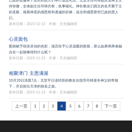
已故的曾服务于堂区的恩人们举行追思礼仪。北堂主任司铎赵庆龙神父主
持弥撒，全体副主任司铎共祭，执事辅礼。神长教友们因主的名齐聚于主
的圣殿，藉着神圣的感恩祭和虔诚的祈祷，追念和感恩那些已故的恩人
们。
发布日期：2023-12-12
作者：天光编辑部
心灵面包
图画赋予纸张灵动的色彩，箴言给予心灵温暖的慰藉，那么如果将两者融
合在一起能够得到什么呢？
发布日期：2023-11-23
作者：天光编辑部
相聚津门 主恩满渥
10月20日清晨7点，北堂平日读经班的教友在指导司铎裴冬神父的带领
下，开启前往天津的朝圣之旅。
发布日期：2023-11-13
作者：天光编辑部
上一页
1
2
3
4
5
6
7
8
下一页