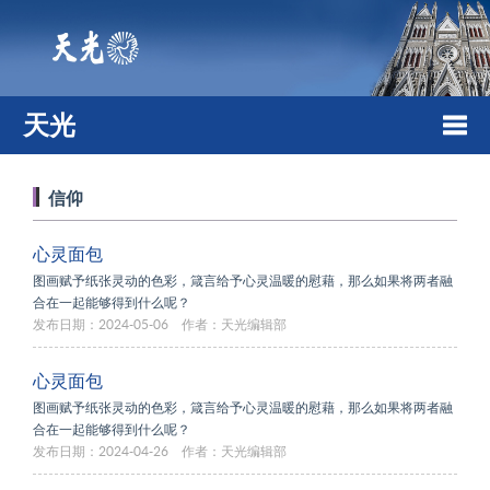
天光
Togg
信仰
navi
心灵面包
图画赋予纸张灵动的色彩，箴言给予心灵温暖的慰藉，那么如果将两者融
合在一起能够得到什么呢？
发布日期：2024-05-06
作者：天光编辑部
心灵面包
图画赋予纸张灵动的色彩，箴言给予心灵温暖的慰藉，那么如果将两者融
合在一起能够得到什么呢？
发布日期：2024-04-26
作者：天光编辑部