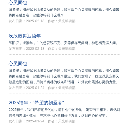
心灵面包
编者按：图画赋予纸张灵动的色彩，箴言给予心灵温暖的慰藉，那么如果
将两者融合在一起能够得到什么呢？
发布日期：2025-02-18
作者：天光编辑部
欢欣鼓舞迎禧年
辞旧岁，迎禧年，主的慈爱说不完。安养保存无间断，神恩福宠满人间。
发布日期：2025-02-18
作者：天光编辑部
心灵面包
编者按：图画赋予纸张灵动的色彩，箴言给予心灵温暖的慰藉，那么如果
将两者融合在一起能够得到什么呢？最近，我们发现了一些充满恩宠而又
颇显造诣的图画，用简单质朴的线条和话语，却爆发出震撼心灵的力量。
发布日期：2025-01-24
作者：天光编辑部
2025禧年：“希望的朝圣者”
2025禧年，我们怀着朝圣的心，前往心中的圣地，渴望与主相遇。表达对
信仰的忠诚和敬意，寻求净化心灵和获得力量，达到内心的安宁。
发布日期：2025-01-24
作者：天光编辑部