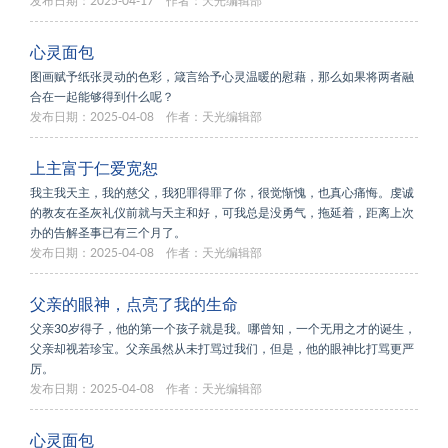
发布日期：2025-04-17
作者：天光编辑部
心灵面包
图画赋予纸张灵动的色彩，箴言给予心灵温暖的慰藉，那么如果将两者融
合在一起能够得到什么呢？
发布日期：2025-04-08
作者：天光编辑部
上主富于仁爱宽恕
我主我天主，我的慈父，我犯罪得罪了你，很觉惭愧，也真心痛悔。虔诚
的教友在圣灰礼仪前就与天主和好，可我总是没勇气，拖延着，距离上次
办的告解圣事已有三个月了。
发布日期：2025-04-08
作者：天光编辑部
父亲的眼神，点亮了我的生命
父亲30岁得子，他的第一个孩子就是我。哪曾知，一个无用之才的诞生，
父亲却视若珍宝。父亲虽然从未打骂过我们，但是，他的眼神比打骂更严
厉。
发布日期：2025-04-08
作者：天光编辑部
心灵面包