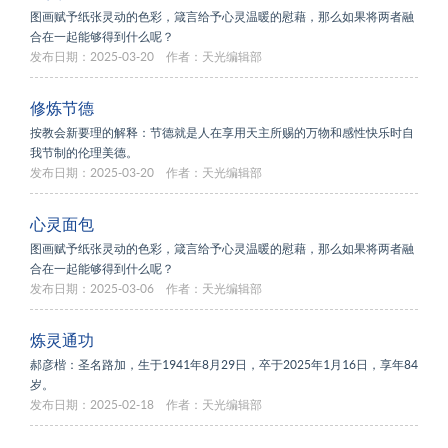
图画赋予纸张灵动的色彩，箴言给予心灵温暖的慰藉，那么如果将两者融
合在一起能够得到什么呢？
发布日期：2025-03-20
作者：天光编辑部
修炼节德
按教会新要理的解释：节德就是人在享用天主所赐的万物和感性快乐时自
我节制的伦理美德。
发布日期：2025-03-20
作者：天光编辑部
心灵面包
图画赋予纸张灵动的色彩，箴言给予心灵温暖的慰藉，那么如果将两者融
合在一起能够得到什么呢？
发布日期：2025-03-06
作者：天光编辑部
炼灵通功
郝彦楷：圣名路加，生于1941年8月29日，卒于2025年1月16日，享年84
岁。
发布日期：2025-02-18
作者：天光编辑部