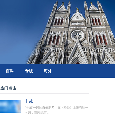
百科
专版
海外
热门点击
十诫
“十诫”一词始自依肋乃，在《圣经》上没有这一
名词，而只是用“...