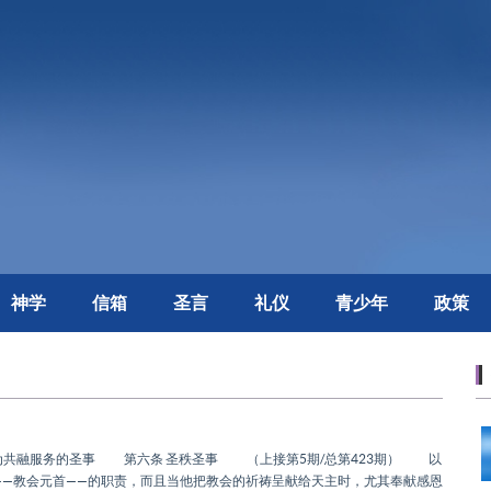
神学
信箱
圣言
礼仪
青少年
政策
为共融服务的圣事 第六条 圣秩圣事 （上接第5期/总第423期） 以
—教会元首——的职责，而且当他把教会的祈祷呈献给天主时，尤其奉献感恩