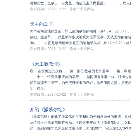
难和死亡，也献出一份力量，为使天主子民受益”。 一、病人
发布日期：2019-10-22
作者：天光网站
天主的羔羊
羔羊在梅瑟法律之前，即已成为献祭的牺牲（创4：4﹔22：7
祭祀、逾越节），并且羔羊多次被视为无罪无辜，无依无靠的象征（依
36），一方面是暗示耶稣为真正的逾越节羔羊（出12：3-28；格前
发布日期：2019-10-22
作者：天光网站
《天主教教理》
卷二·基督奥迹的庆典 第二部分 教会的七件圣事 第二章 治
十一、忏悔圣事庆典的举行 如同所有圣事一样，忏悔也是一
然后恭读天主圣言，为光照忏悔者的良心，激发痛悔之情，并规
明，然后...
发布日期：2019-10-22
作者：天光网站
介绍《撒慕尔纪》
《撒慕尔纪》记载了撒慕尔的生平和他为先知及民长的事迹。此
两位君王和撒慕尔很有关系，所以这书被命名《撒慕尔纪》，又
起，直到达味年老为止的重要历史，为期100年（公元前1070-