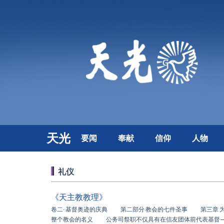
天光
要闻
奉献
信仰
人物
礼仪
《天主教教理》
卷二· 基督奥迹的庆典 第二部分 教会的七件圣事 第三章 
整个教会的名义 公务司祭职不仅具有在信友团体前代表基督—