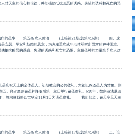
病人对天主的信心和信德，并坚强他抵抗凶恶的诱惑、失望的诱惑和死亡的恐
治疗的圣事 第五条 病人傅油 （上接第21期/总第416期） 四、这
是安慰、平安和鼓励的恩宠，为克服重病或年老体弱时所面对的种种困难。
强他抵抗凶恶的诱惑、失望的诱惑和死亡的恐惧。主借圣神的力量给予病人这
瞻礼是庆祝天上的全体圣人。初期教会的公共敬礼，大都以殉道圣人为对象。到
期五。拜占庭则在圣神降临后第一主日举行诸圣瞻礼。610年，教宗波法尼四
5年，教宗额我略四世钦定11月1日为诸圣瞻礼。 我们知道，在天享见天主
治疗的圣事 第五条 病人傅油 （上接第19期/总第414期） 二、谁