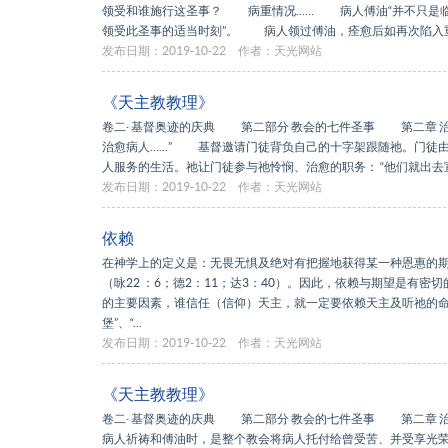
领受和谁施行这圣事？ 病重情况…… 病人傅油“并不只是临终
领受此圣事的适当时刻”。 病人领过傅油，痊愈后如再次陷入重
发布日期：2019-10-22
作者：天光网站
《天主教教理》
卷二· 基督奥迹的庆典 第二部分 教会的七件圣事 第二章 
治愈病人……” 基督邀请门徒背负自己的十字架跟随祂。门徒
人服务的生活。祂让门徒参与祂怜悯、治愈的职务： “他们就出去
发布日期：2019-10-22
作者：天光网站
依赖
在神学上的定义是：无畏无惧及绝对有把握地获得某一种恩惠的
（咏22 ：6；德2：11；达3：40）。因此，依赖与期望是有
的主要因素，谁信任（信仰）天主，就一定要依赖天主及听祂的命
堡”、“...
发布日期：2019-10-22
作者：天光网站
《天主教教理》
卷二· 基督奥迹的庆典 第二部分 教会的七件圣事 第二章 
病人祈祷和傅油时，是整个教会将病人托付给曾受苦、并受享光