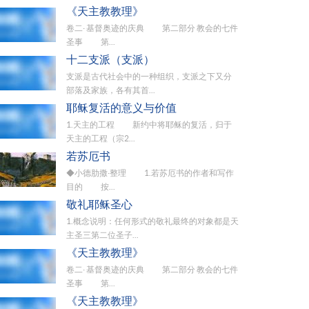
《天主教教理》
卷二· 基督奥迹的庆典 第二部分 教会的七件
圣事 第...
十二支派（支派）
支派是古代社会中的一种组织，支派之下又分
部落及家族，各有其首...
耶稣复活的意义与价值
1.天主的工程 新约中将耶稣的复活，归于
天主的工程（宗2...
若苏厄书
◆小德肋撒·整理 1.若苏厄书的作者和写作
目的 按...
敬礼耶稣圣心
1.概念说明：任何形式的敬礼最终的对象都是天
主圣三第二位圣子...
《天主教教理》
卷二· 基督奥迹的庆典 第二部分 教会的七件
圣事 第...
《天主教教理》