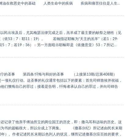
傅油在救恩史中的基础 人类生命中的疾病 疾病和痛苦往往是人生...
）。以民出埃及后，尤其梅瑟法律完成之后，羔羊成了最主要的献祭之牺牲（见
53：7﹔耶11：19）。 若翰指证耶稣为“天主的羔羊”（若1：29-
5：7；若19：36）﹔另一方面暗示耶稣即是《依撒意亚》53：7 所记...
疗的圣事 第四条 忏悔与和好的圣事 （上接第13期/总第408期）
项礼仪行动。这圣事的礼仪通常包括以下的要素：首先司铎致候并祝福，
劝他们懊悔自己的罪过；接着是告明，忏悔者承认自己的罪过，并向司铎告
外还记录了他亲手傅油所立的两位国王的历史，即：撒乌耳和达味的历史。这
因为书的篇幅很大，所以分成上下两集。 《撒慕尔纪》所记述由民长末期
970年）。作者记述民长末期以色列人的状况，继而记述撒慕尔应百姓的要求，