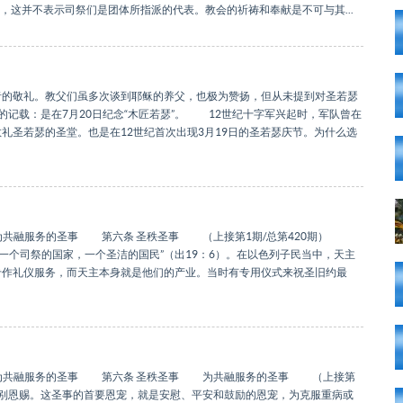
，这并不表示司祭们是团体所指派的代表。教会的祈祷和奉献是不可与其...
者的敬礼。教父们虽多次谈到耶稣的养父，也极为赞扬，但从未提到对圣若瑟
记载：是在7月20日纪念“木匠若瑟”。 12世纪十字军兴起时，军队曾在
礼圣若瑟的圣堂。也是在12世纪首次出现3月19日的圣若瑟庆节。为什么选
 为共融服务的圣事 第六条 圣秩圣事 （上接第1期/总第420期）
个司祭的国家，一个圣洁的国民”（出19：6）。在以色列子民当中，天主
专作礼仪服务，而天主本身就是他们的产业。当时有专用仪式来祝圣旧约最
 为共融服务的圣事 第六条 圣秩圣事 为共融服务的圣事 （上接第
别恩赐。这圣事的首要恩宠，就是安慰、平安和鼓励的恩宠，为克服重病或