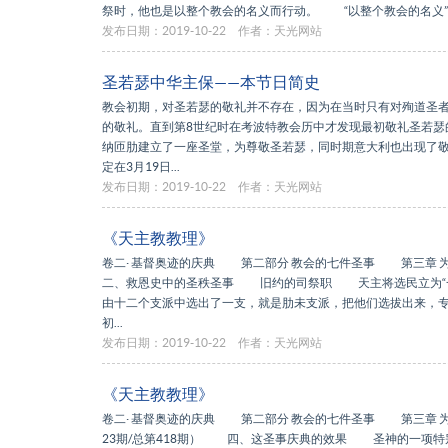
祭时，他也是以整个教会的名义而行动。 “以整个教会的名义”
发布日期：2019-10-22
作者：天光网站
圣若瑟中华主保——本节日简史
教会初期，对圣若瑟的敬礼并不存在，因为在当时只有对殉道圣
的敬礼。直到第8世纪时在考波特教会历中才发现最初敬礼圣若瑟的
纳匝肋建立了一座圣堂，为尊敬圣若瑟，同时期意大利也出现了敬
定在3月19日...
发布日期：2019-10-22
作者：天光网站
《天主教教理》
卷二· 基督奥迹的庆典 第二部分 教会的七件圣事 第三章
二、救恩史中的圣秩圣事 旧约的司祭职 天主将选民立为“一
由十二个支派中选出了一支，就是肋未支派，把他们选拔出来，
初...
发布日期：2019-10-22
作者：天光网站
《天主教教理》
卷二· 基督奥迹的庆典 第二部分 教会的七件圣事 第三章
23期/总第418期） 四、这圣事庆典的效果 圣神的一项特